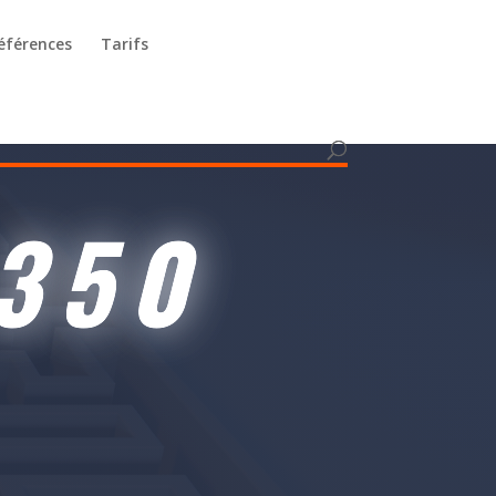
éférences
Tarifs
 SENIORS CRM ET ERP
350