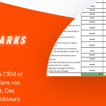
ARKS
ns CRM et
dans nos
t. Des
éditeurs