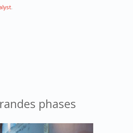
alyst
.
 grandes phases