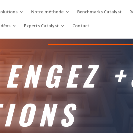
Solutions
Notre méthode
Benchmarks Catalyst
R
Vidéos
Experts Catalyst
Contact
DES EXPERTS
LENGEZ +
TIONS